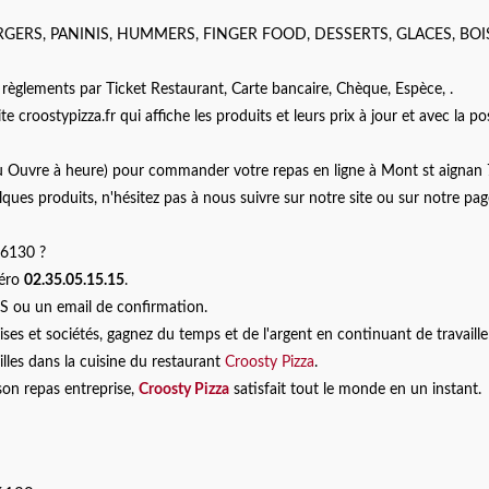
BURGERS, PANINIS, HUMMERS, FINGER FOOD, DESSERTS, GLACES, BO
 règlements par Ticket Restaurant, Carte bancaire, Chèque, Espèce, .
e croostypizza.fr qui affiche les produits et leurs prix à jour et avec la pos
 ou Ouvre à heure) pour commander votre repas en ligne à Mont st aigna
ues produits, n'hésitez pas à nous suivre sur notre site ou sur notre pag
76130 ?
méro
02.35.05.15.15
.
S ou un email de confirmation.
ises et sociétés, gagnez du temps et de l'argent en continuant de travaille
illes dans la cuisine du restaurant
Croosty Pizza
.
ison repas entreprise,
Croosty Pizza
satisfait tout le monde en un instant.