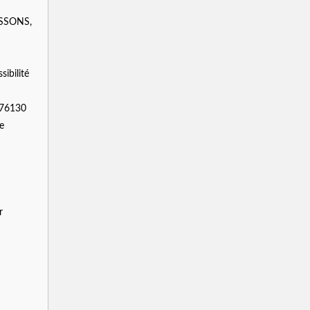
ISSONS,
sibilité
n 76130
e
r