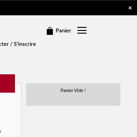
×
×
Panier
er / S'inscrire
Panier Vide !
o